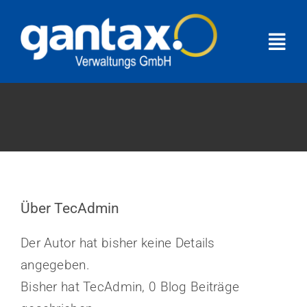
Skip
to
Togg
content
Navi
ÜBER UNS
IMMOBILIEN-ANGEBOTE
UNSERE LEISTUNGEN
Über
TecAdmin
KONTAKT
Der Autor hat bisher keine Details
angegeben.
Bisher hat TecAdmin, 0 Blog Beiträge